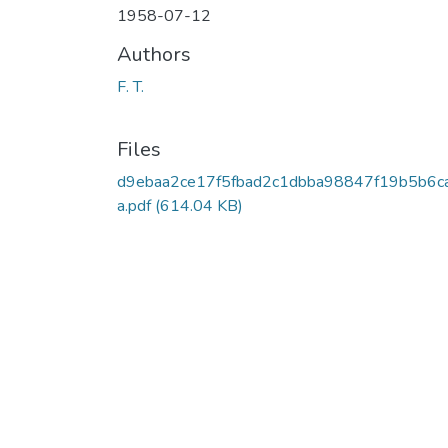
1958-07-12
Authors
F. T.
Files
d9ebaa2ce17f5fbad2c1dbba98847f19b5b6c
a.pdf
(614.04 KB)