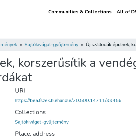
Communities & Collections
All of 
emények
Sajtókivágat-gyűjtemény
ek, korszerűsítik a vendé
rdákat
URI
https://bea.fszek.hu/handle/20.500.14711/99456
Collections
Sajtókivágat-gyűjtemény
Place, address