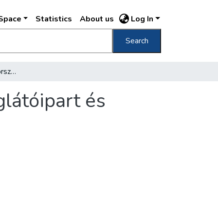
DSpace
Statistics
About us
Log In
Search
Új szállodák épülnek, korszerűsítik a vendéglátóipart és rendbehozzák a járdákat
glátóipart és