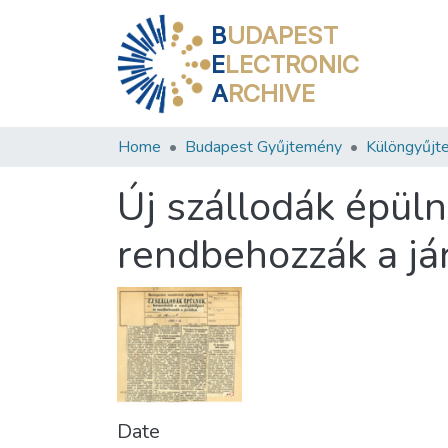
B
UDAPEST
E
LECTRONIC
A
RCHIVE
Home
Budapest Gyűjtemény
Különgyűjt
Új szállodák épüln
rendbehozzák a já
Date