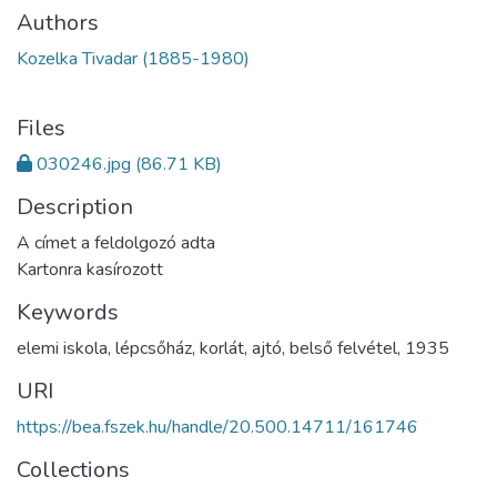
Authors
Kozelka Tivadar (1885-1980)
Files
030246.jpg
(86.71 KB)
Description
A címet a feldolgozó adta
Kartonra kasírozott
Keywords
elemi iskola
,
lépcsőház
,
korlát
,
ajtó
,
belső felvétel
,
1935
URI
https://bea.fszek.hu/handle/20.500.14711/161746
Collections