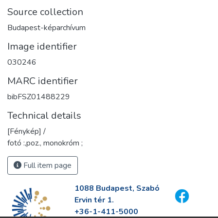
Source collection
Budapest-képarchívum
Image identifier
030246
MARC identifier
bibFSZ01488229
Technical details
[Fénykép] /
fotó :,poz., monokróm ;
Full item page
1088 Budapest, Szabó
Ervin tér 1.
+36-1-411-5000