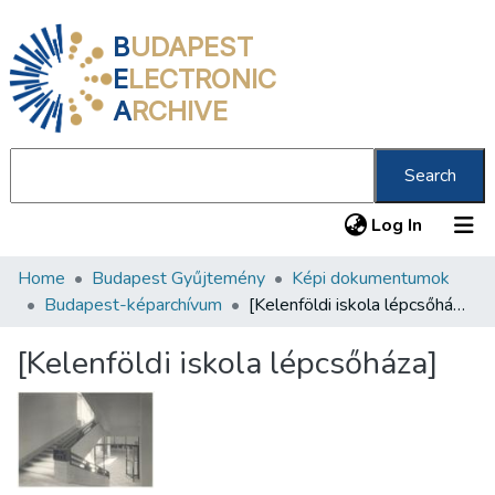
B
UDAPEST
E
LECTRONIC
A
RCHIVE
Search
(current
Log In
Home
Budapest Gyűjtemény
Képi dokumentumok
Communities & Collections
Budapest-képarchívum
[Kelenföldi iskola lépcsőháza]
All of DSpace
[Kelenföldi iskola lépcsőháza]
Statistics
About us