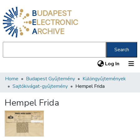
B
UDAPEST
E
LECTRONIC
A
RCHIVE
Search
(current
Log In
Home
Budapest Gyűjtemény
Különgyűjtemények
Communities & Collections
Sajtókivágat-gyűjtemény
Hempel Frida
All of DSpace
Hempel Frida
Statistics
About us