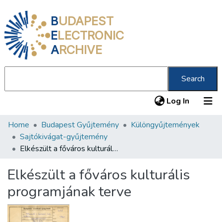
B
UDAPEST
E
LECTRONIC
A
RCHIVE
Search
(current
Log In
Home
Budapest Gyűjtemény
Különgyűjtemények
Communities & Collections
Sajtókivágat-gyűjtemény
All of DSpace
Elkészült a főváros kulturális programjának terve
Statistics
Elkészült a főváros kulturális
About us
programjának terve