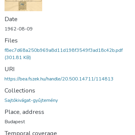
Date
1962-08-09
Files
f8ec7d68a250b969a8d11d198f3549f3ad18c42b.pdf
(301.81 KB)
URI
https://bea.fszek.hu/handle/20.500.14711/114813
Collections
Sajtókivágat-gyűjtemény
Place, address
Budapest
Temporal coverage