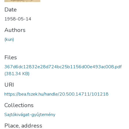
Date
1958-05-14
Authors
(kun)
Files
367d6dc12832e28d724bc25b1156d00e493ac008.pdf
(381.34 KB)
URI
https://bea.fszek.hu/handle/20.500.14711/101218
Collections
Sajtókivágat-gyűjtemény
Place, address