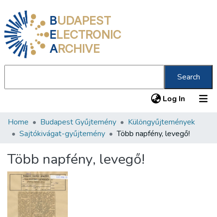
B
UDAPEST
E
LECTRONIC
A
RCHIVE
Search
(current
Log In
Home
Budapest Gyűjtemény
Különgyűjtemények
Communities & Collections
Sajtókivágat-gyűjtemény
Több napfény, levegő!
All of DSpace
Több napfény, levegő!
Statistics
About us