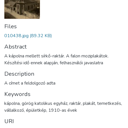
Files
010438.jpg
(89.32 KB)
Abstract
A kápolna mellett sírkő-raktár. A falon moziplakátok.
Készítési idő ennek alapján, felhasználói javaslatra
Description
A címet a feldolgozó adta
Keywords
kápolna
,
görög katolikus egyház
,
raktár
,
plakát
,
temetkezés
,
vállalkozó
,
épületkép
,
1910-as évek
URI