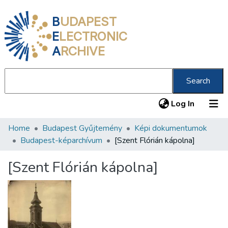
B
UDAPEST
E
LECTRONIC
A
RCHIVE
Search
(current
Log In
Home
Budapest Gyűjtemény
Képi dokumentumok
Communities & Collections
Budapest-képarchívum
[Szent Flórián kápolna]
All of DSpace
[Szent Flórián kápolna]
Statistics
About us