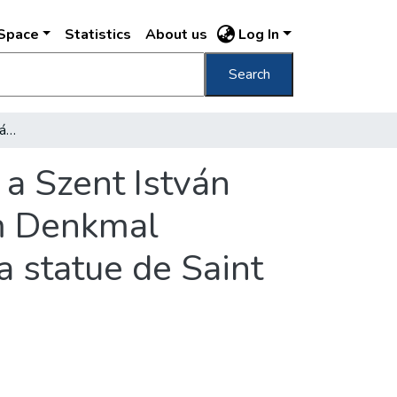
DSpace
Statistics
About us
Log In
Search
Szent István a hittérítő, márványdombormű a Szent István szobron St. Stephan als Glaubenapostel am Denkmal Stephans des Heiligen = Relief marble de la statue de Saint Etienne roi de Hongrois
 a Szent István
am Denkmal
a statue de Saint