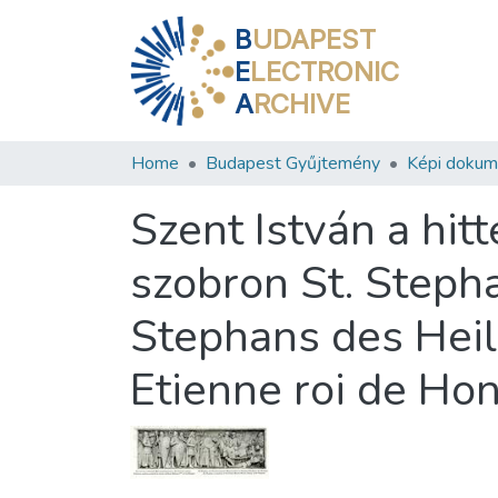
B
UDAPEST
E
LECTRONIC
A
RCHIVE
Home
Budapest Gyűjtemény
Képi doku
Szent István a hi
szobron St. Step
Stephans des Heili
Etienne roi de Ho