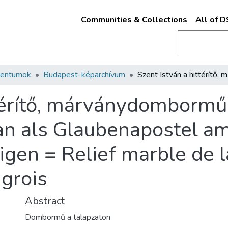
Communities & Collections
All of 
mentumok
Budapest-képarchívum
ttérítő, márványdombormű
han als Glaubenapostel 
gen = Relief marble de l
ngrois
Abstract
Dombormű a talapzaton