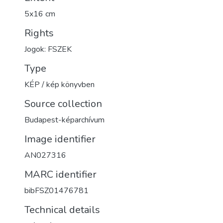
5x16 cm
Rights
Jogok: FSZEK
Type
KÉP / kép könyvben
Source collection
Budapest-képarchívum
Image identifier
AN027316
MARC identifier
bibFSZ01476781
Technical details