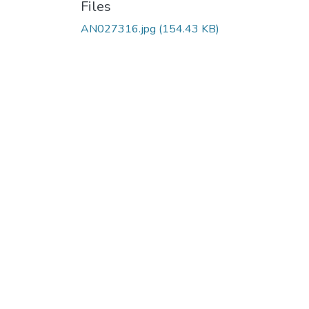
Files
AN027316.jpg
(154.43 KB)