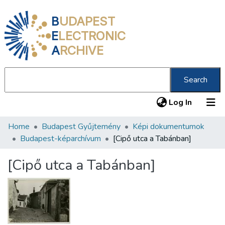
B
UDAPEST
E
LECTRONIC
A
RCHIVE
Search
(current
Log In
Home
Budapest Gyűjtemény
Képi dokumentumok
Communities & Collections
Budapest-képarchívum
[Cipő utca a Tabánban]
All of DSpace
[Cipő utca a Tabánban]
Statistics
About us