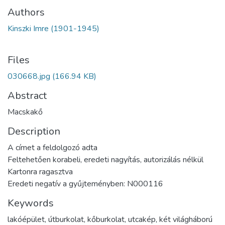
Authors
Kinszki Imre (1901-1945)
Files
030668.jpg
(166.94 KB)
Abstract
Macskakő
Description
A címet a feldolgozó adta
Feltehetően korabeli, eredeti nagyítás, autorizálás nélkül
Kartonra ragasztva
Eredeti negatív a gyűjteményben: N000116
Keywords
lakóépület
,
útburkolat
,
kőburkolat
,
utcakép
,
két világháború