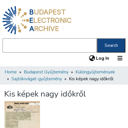
B
UDAPEST
E
LECTRONIC
A
RCHIVE
Search
(current
Log In
Home
Budapest Gyűjtemény
Különgyűjtemények
Communities & Collections
Sajtókivágat-gyűjtemény
Kis képek nagy időkről
All of DSpace
Kis képek nagy időkről
Statistics
About us