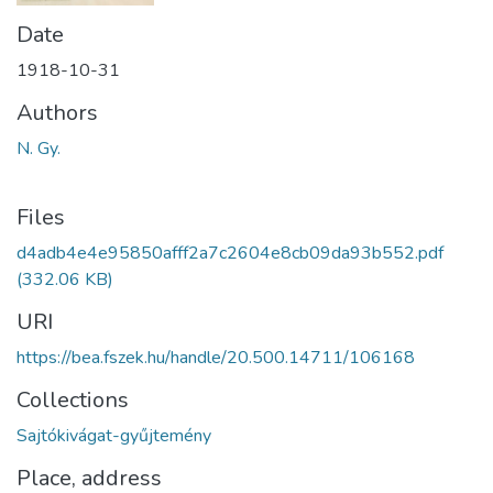
Date
1918-10-31
Authors
N. Gy.
Files
d4adb4e4e95850afff2a7c2604e8cb09da93b552.pdf
(332.06 KB)
URI
https://bea.fszek.hu/handle/20.500.14711/106168
Collections
Sajtókivágat-gyűjtemény
Place, address