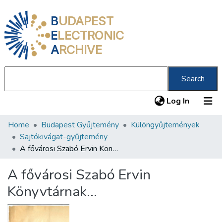
B
UDAPEST
E
LECTRONIC
A
RCHIVE
Search
(current
Log In
Home
Budapest Gyűjtemény
Különgyűjtemények
Communities & Collections
Sajtókivágat-gyűjtemény
All of DSpace
A fővárosi Szabó Ervin Könyvtárnak...
Statistics
A fővárosi Szabó Ervin
About us
Könyvtárnak...