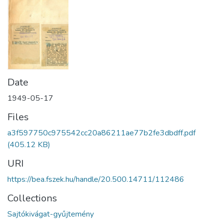
Date
1949-05-17
Files
a3f597750c975542cc20a86211ae77b2fe3dbdff.pdf
(405.12 KB)
URI
https://bea.fszek.hu/handle/20.500.14711/112486
Collections
Sajtókivágat-gyűjtemény