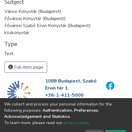
Subject
Városi Könyvtár (Budapest)
Fővárosi Könyvtár (Budapest)
Fővárosi Szabó Ervin Könyvtár (Budapest)
közkönyvtár
Type
Text
Full item page
1088 Budapest, Szabó
Ervin tér 1.
+36-1-411-5000
info@fszek.hu
We collect and process your personal information for the
https://fszek.hu
following purposes:
Authentication, Preferences,
Acknowledgement and Statistics
.
To learn more, please read our
privacy policy
.