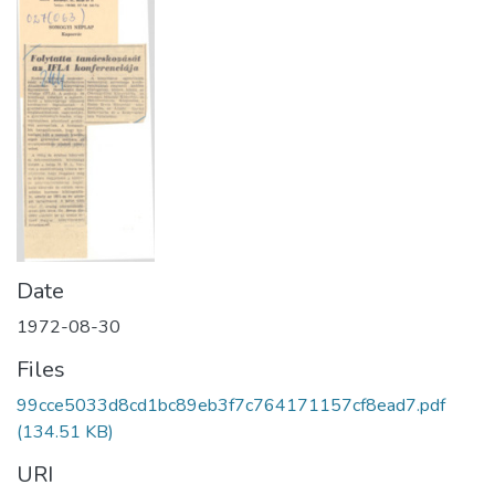
Date
1972-08-30
Files
99cce5033d8cd1bc89eb3f7c764171157cf8ead7.pdf
(134.51 KB)
URI