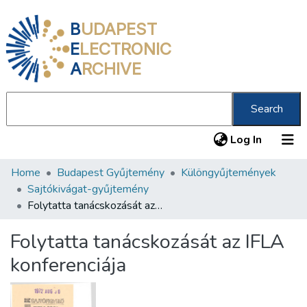
B
UDAPEST
E
LECTRONIC
A
RCHIVE
Search
(current
Log In
Home
Budapest Gyűjtemény
Különgyűjtemények
Communities & Collections
Sajtókivágat-gyűjtemény
All of DSpace
Folytatta tanácskozását az IFLA konferenciája
Statistics
Folytatta tanácskozását az IFLA
About us
konferenciája