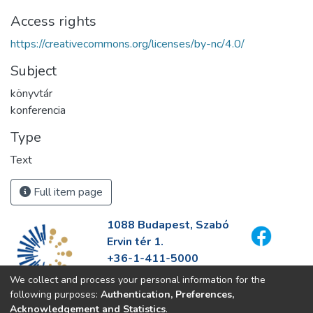
Access rights
https://creativecommons.org/licenses/by-nc/4.0/
Subject
könyvtár
konferencia
Type
Text
Full item page
1088 Budapest, Szabó
Ervin tér 1.
+36-1-411-5000
info@fszek.hu
We collect and process your personal information for the
https://fszek.hu
following purposes:
Authentication, Preferences,
Acknowledgement and Statistics
.