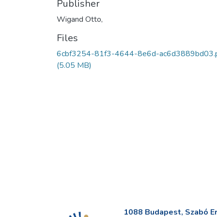
Publisher
Wigand Otto,
Files
6cbf3254-81f3-4644-8e6d-ac6d3889bd03.
(5.05 MB)
1088 Budapest, Szabó Erv