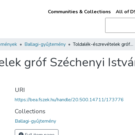
Communities & Collections
All of 
emények
Ballagi-gyűjtemény
Toldalék-észrevételek gróf Széchenyi István Hitel czímű munkájához /
lek gróf Széchenyi Istvá
URI
https://bea.fszek.hu/handle/20.500.14711/173776
Collections
Ballagi-gyűjtemény