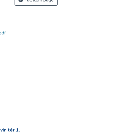
Full item page
pdf
in tér 1.