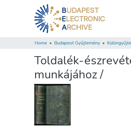
B
UDAPEST
E
LECTRONIC
A
RCHIVE
Home
Budapest Gyűjtemény
Különgyűjt
Toldalék-észrevéte
munkájához /