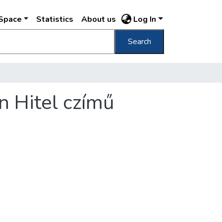
DSpace
Statistics
About us
Log In
Search
n Hitel czímű