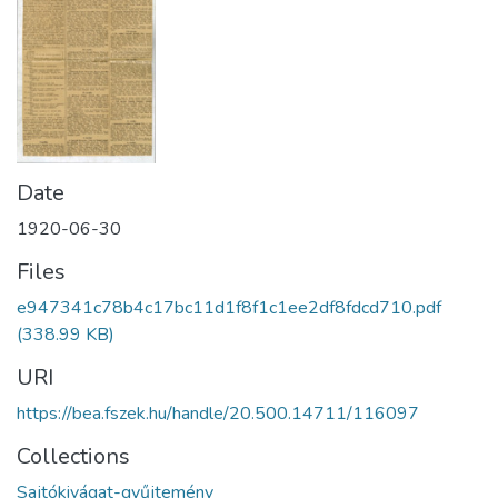
Date
1920-06-30
Files
e947341c78b4c17bc11d1f8f1c1ee2df8fdcd710.pdf
(338.99 KB)
URI
https://bea.fszek.hu/handle/20.500.14711/116097
Collections
Sajtókivágat-gyűjtemény