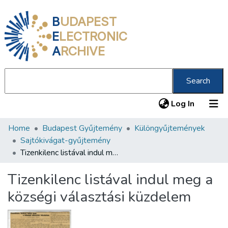
B
UDAPEST
E
LECTRONIC
A
RCHIVE
Search
(current
Log In
Home
Budapest Gyűjtemény
Különgyűjtemények
Communities & Collections
Sajtókivágat-gyűjtemény
All of DSpace
Tizenkilenc listával indul meg a községi választási küzdelem
Statistics
Tizenkilenc listával indul meg a
About us
községi választási küzdelem