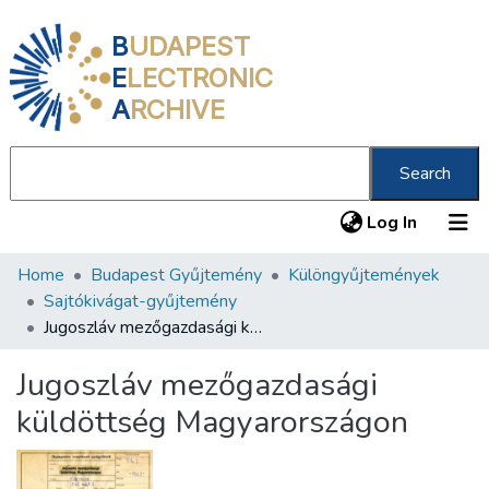
B
UDAPEST
E
LECTRONIC
A
RCHIVE
Search
(current
Log In
Home
Budapest Gyűjtemény
Különgyűjtemények
Communities & Collections
Sajtókivágat-gyűjtemény
All of DSpace
Jugoszláv mezőgazdasági küldöttség Magyarországon
Statistics
Jugoszláv mezőgazdasági
About us
küldöttség Magyarországon