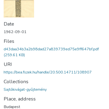
Date
1962-09-01
Files
d43daa34b3a2b98dad27a839739ed75e9ff647bf.pdf
(259.61 KB)
URI
https://bea.fszek.hu/handle/20.500.14711/108907
Collections
Sajtókivágat-gyűjtemény
Place, address
Budapest