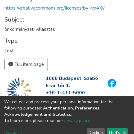
https://creativecommons.org/licenses/by-nc/4.0/
Subject
önkormányzati választás
Type
Text
Full item page
1088 Budapest, Szabó
Ervin tér 1.
+36-1-411-5000
info@fszek.hu
We collect and process your personal information for the
https://fszek.hu
following purposes:
Authentication, Preferences,
Acknowledgement and Statistics
.
To learn more, please read our
privacy policy
.
Customize
Decline
That's ok