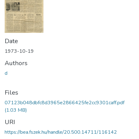
Date
1973-10-19
Authors
d
Files
07123b048dbfc8d3965e2866425fe2cc9301caff.pdf
(1.03 MB)
URI
https://bea.fszek.hu/handle/20.500.14711/116142