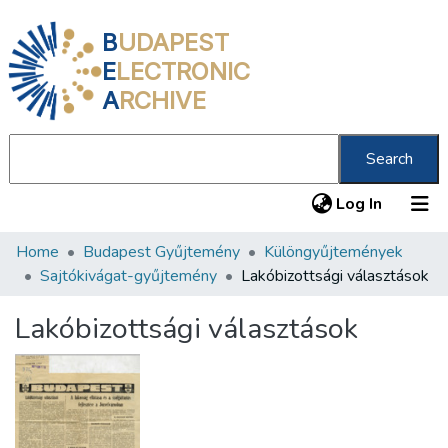
B
UDAPEST
E
LECTRONIC
A
RCHIVE
Search
(current
Log In
Home
Budapest Gyűjtemény
Különgyűjtemények
Communities & Collections
Sajtókivágat-gyűjtemény
Lakóbizottsági választások
All of DSpace
Lakóbizottsági választások
Statistics
About us