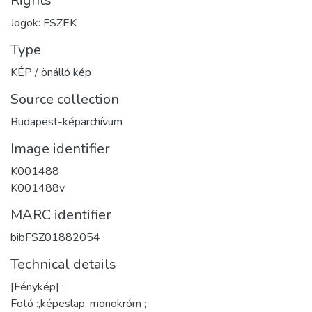
Rights
Jogok: FSZEK
Type
KÉP / önálló kép
Source collection
Budapest-képarchívum
Image identifier
K001488
K001488v
MARC identifier
bibFSZ01882054
Technical details
[Fénykép] :
Fotó :,képeslap, monokróm ;