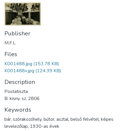
Publisher
M.F.I.,
Files
K001488.jpg
(153.78 KB)
K001488v.jpg
(124.39 KB)
Description
Postatiszta
B. kisny. sz. 2806
Keywords
bár
,
szórakozóhely
,
bútor
,
asztal
,
belső felvétel
,
képes
levelezőlap
,
1930-as évek