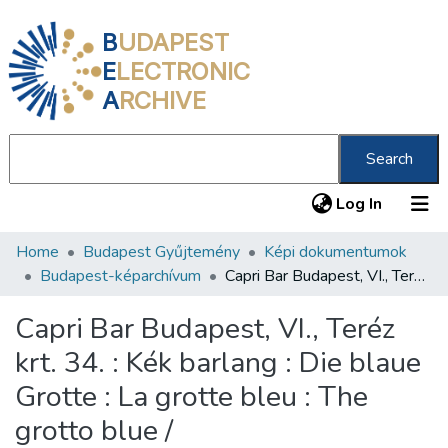
B
UDAPEST
E
LECTRONIC
A
RCHIVE
Search
(current
Log In
Home
Budapest Gyűjtemény
Képi dokumentumok
Communities & Collections
Budapest-képarchívum
Capri Bar Budapest, VI., Teréz krt. 34. : Kék barlang : Die blaue Grotte : La grotte bleu : The grotto blue /
All of DSpace
Capri Bar Budapest, VI., Teréz
Statistics
krt. 34. : Kék barlang : Die blaue
About us
Grotte : La grotte bleu : The
grotto blue /