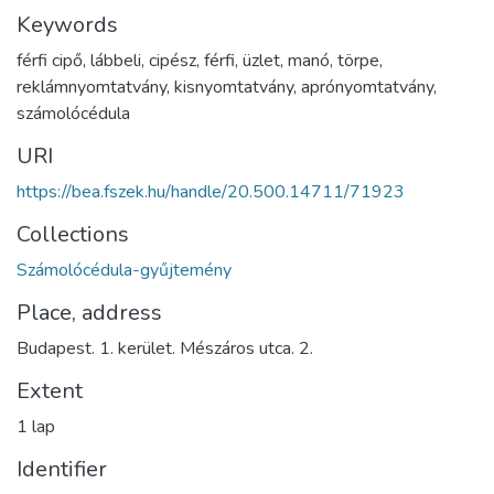
Keywords
férfi cipő
,
lábbeli
,
cipész
,
férfi
,
üzlet
,
manó
,
törpe
,
reklámnyomtatvány
,
kisnyomtatvány
,
aprónyomtatvány
,
számolócédula
URI
https://bea.fszek.hu/handle/20.500.14711/71923
Collections
Számolócédula-gyűjtemény
Place, address
Budapest. 1. kerület. Mészáros utca. 2.
Extent
1 lap
Identifier