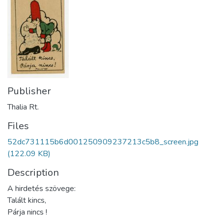
Publisher
Thalia Rt.
Files
52dc731115b6d001250909237213c5b8_screen.jpg
(122.09 KB)
Description
A hirdetés szövege:
Talált kincs,
Párja nincs !