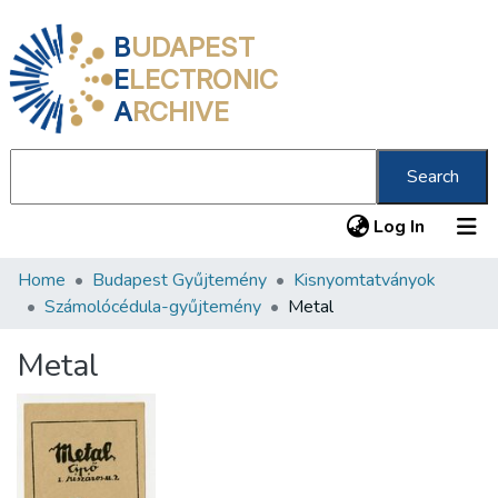
B
UDAPEST
E
LECTRONIC
A
RCHIVE
Search
(current
Log In
Home
Budapest Gyűjtemény
Kisnyomtatványok
Communities & Collections
Számolócédula-gyűjtemény
Metal
All of DSpace
Metal
Statistics
About us