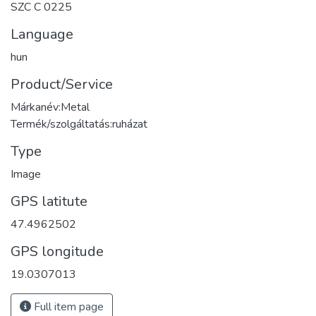
SZC C 0225
Language
hun
Product/Service
Márkanév:Metal
Termék/szolgáltatás:ruházat
Type
Image
GPS latitute
47.4962502
GPS longitude
19.0307013
Full item page