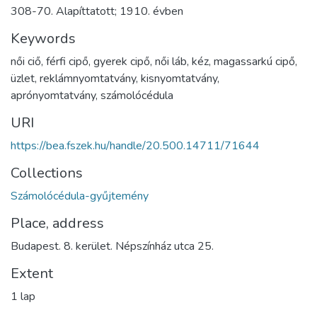
308-70. Alapíttatott; 1910. évben
Keywords
női ciő
,
férfi cipő
,
gyerek cipő
,
női láb
,
kéz
,
magassarkú cipő
,
üzlet
,
reklámnyomtatvány
,
kisnyomtatvány
,
aprónyomtatvány
,
számolócédula
URI
https://bea.fszek.hu/handle/20.500.14711/71644
Collections
Számolócédula-gyűjtemény
Place, address
Budapest. 8. kerület. Népszínház utca 25.
Extent
1 lap