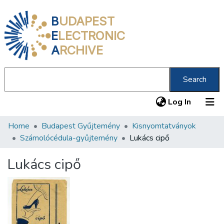
B
UDAPEST
E
LECTRONIC
A
RCHIVE
Search
(current
Log In
Home
Budapest Gyűjtemény
Kisnyomtatványok
Communities & Collections
Számolócédula-gyűjtemény
Lukács cipő
All of DSpace
Lukács cipő
Statistics
About us