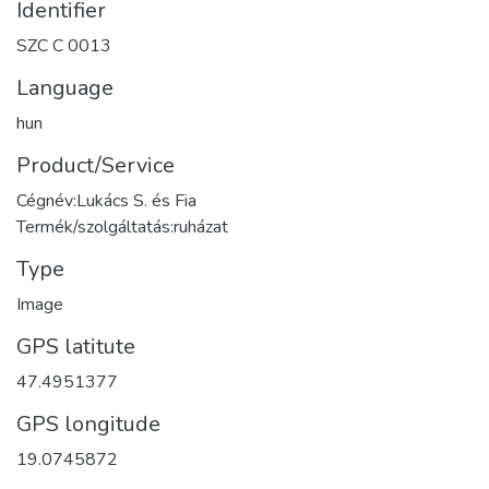
Identifier
SZC C 0013
Language
hun
Product/Service
Cégnév:Lukács S. és Fia
Termék/szolgáltatás:ruházat
Type
Image
GPS latitute
47.4951377
GPS longitude
19.0745872