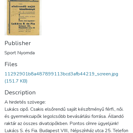
Publisher
Sport Nyomda
Files
11292901b8a487899113bcd3afb44219_screen.jpg
(151.7 KB)
Description
A hirdetés szövege:
Lukács cipő. Csakis elsőrendű saját készítményű férfi., női.
és gyermekcuipők legolcsóbb bevásárlási forrása. Állandó
raktár az összes divatcipőkben. Pontos címre ügyeljünk!
Lukács S. és Fia. Budapest VIII., Népszínház utca 25. Telefon