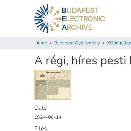
B
UDAPEST
E
LECTRONIC
A
RCHIVE
Home
Budapest Gyűjtemény
Különgyűjt
A régi, híres pest
Date
1924-06-14
Files