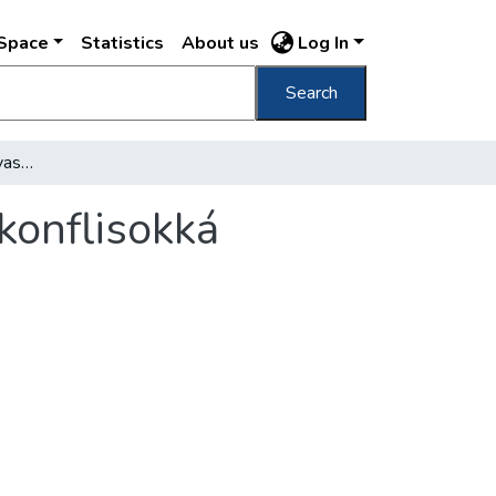
DSpace
Statistics
About us
Log In
Search
A régi, híres pesti kétlovasokat átszervezik konflisokká
 konflisokká