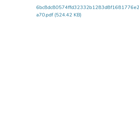
6bc8dc80574ffd32332b1283d8f1681776e
a70.pdf
(524.42 KB)