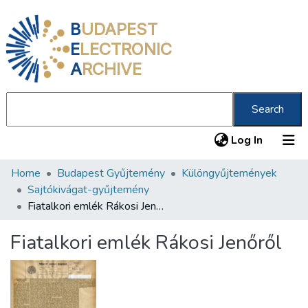
B
UDAPEST
E
LECTRONIC
A
RCHIVE
Search
(current
Log In
Home
Budapest Gyűjtemény
Különgyűjtemények
Communities & Collections
Sajtókivágat-gyűjtemény
All of DSpace
Fiatalkori emlék Rákosi Jenőről
Statistics
Fiatalkori emlék Rákosi Jenőről
About us