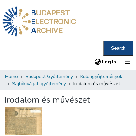
B
UDAPEST
E
LECTRONIC
A
RCHIVE
Search
(current
Log In
Home
Budapest Gyűjtemény
Különgyűjtemények
Communities & Collections
Sajtókivágat-gyűjtemény
Irodalom és művészet
All of DSpace
Irodalom és művészet
Statistics
About us