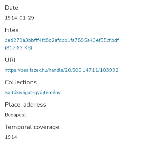
Date
1914-01-29
Files
bed279a3bbfff4fc8b2afdbb1fa7895a43ef55cf.pdf
(817.63 KB)
URI
https://bea.fszek.hu/handle/20.500.14711/103992
Collections
Sajtókivágat-gyűjtemény
Place, address
Budapest
Temporal coverage
1914