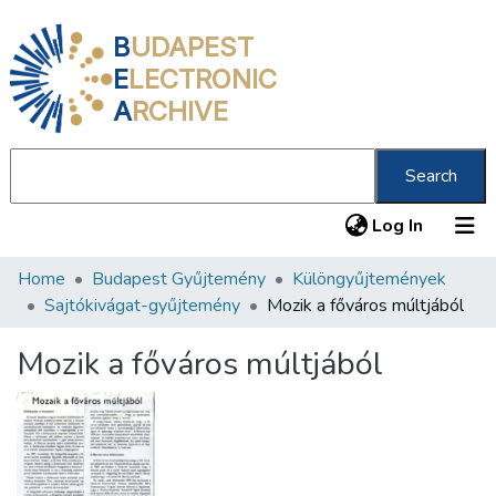
B
UDAPEST
E
LECTRONIC
A
RCHIVE
Search
(current
Log In
Home
Budapest Gyűjtemény
Különgyűjtemények
Communities & Collections
Sajtókivágat-gyűjtemény
Mozik a főváros múltjából
All of DSpace
Mozik a főváros múltjából
Statistics
About us