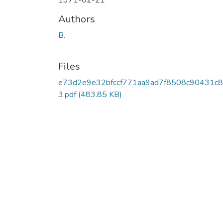
1971-02-21
Authors
B.
Files
e73d2e9e32bfccf771aa9ad7f8508c90431c
3.pdf
(483.85 KB)