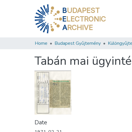
B
UDAPEST
E
LECTRONIC
A
RCHIVE
Home
Budapest Gyűjtemény
Különgyűjt
Tabán mai ügyinté
Date