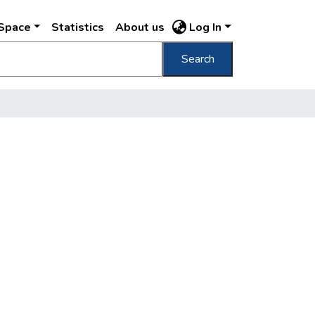
DSpace
Statistics
About us
Log In
Search