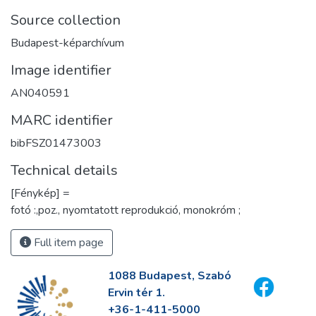
Source collection
Budapest-képarchívum
Image identifier
AN040591
MARC identifier
bibFSZ01473003
Technical details
[Fénykép] =
fotó :,poz., nyomtatott reprodukció, monokróm ;
Full item page
1088 Budapest, Szabó
Ervin tér 1.
+36-1-411-5000