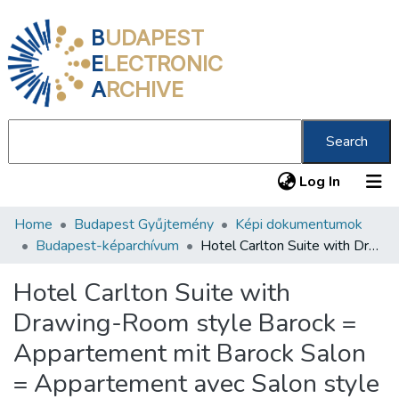
B
UDAPEST
E
LECTRONIC
A
RCHIVE
Search
(current
Log In
Home
Budapest Gyűjtemény
Képi dokumentumok
Communities & Collections
Budapest-képarchívum
Hotel Carlton Suite with Drawing-Room style Barock = Appartement mit Barock Salon = Appartement avec Salon style Baroque = Appartemento con salone di stile Barocco
All of DSpace
Hotel Carlton Suite with
Statistics
Drawing-Room style Barock =
About us
Appartement mit Barock Salon
= Appartement avec Salon style