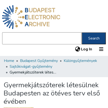
B
UDAPEST
E
LECTRONIC
A
RCHIVE
Search
(current
Log In
Home
Budapest Gyűjtemény
Különgyűjtemények
Communities & Collections
Sajtókivágat-gyűjtemény
All of DSpace
Gyermekjátszóterek létesülnek Budapesten az ötéves terv első évében
Statistics
Gyermekjátszóterek létesülnek
About us
Budapesten az ötéves terv első
évében