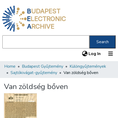
B
UDAPEST
E
LECTRONIC
A
RCHIVE
Search
(current
Log In
Home
Budapest Gyűjtemény
Különgyűjtemények
Communities & Collections
Sajtókivágat-gyűjtemény
Van zöldség bőven
All of DSpace
Van zöldség bőven
Statistics
About us