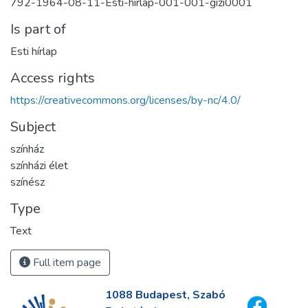
792-1964-08-11-Esti-hirlap-001-001-gizi0001
Is part of
Esti hírlap
Access rights
https://creativecommons.org/licenses/by-nc/4.0/
Subject
színház
színházi élet
színész
Type
Text
Full item page
1088 Budapest, Szabó