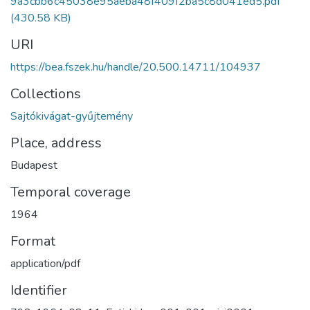
9a3cbb6c45038e95aeba48f409f2ba5c8d041ed5.pdf
(430.58 KB)
URI
https://bea.fszek.hu/handle/20.500.14711/104937
Collections
Sajtókivágat-gyűjtemény
Place, address
Budapest
Temporal coverage
1964
Format
application/pdf
Identifier