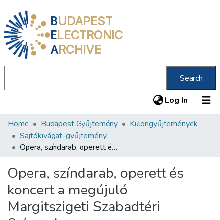
B
UDAPEST
E
LECTRONIC
A
RCHIVE
Search
(current
Log In
Home
Budapest Gyűjtemény
Különgyűjtemények
Communities & Collections
Sajtókivágat-gyűjtemény
All of DSpace
Opera, színdarab, operett és koncert a megújuló Margitszigeti Szabadtéri Színpadon
Statistics
Opera, színdarab, operett és
About us
koncert a megújuló
Margitszigeti Szabadtéri