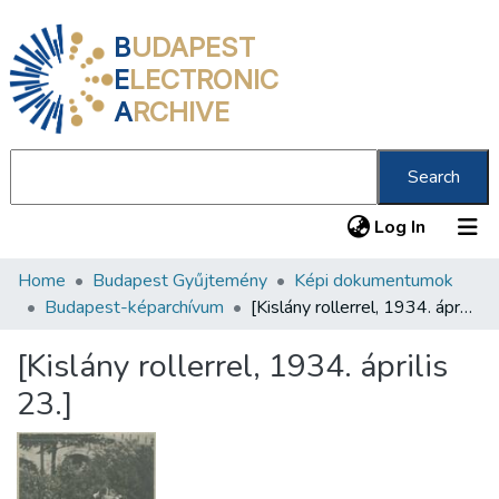
B
UDAPEST
E
LECTRONIC
A
RCHIVE
Search
(current
Log In
Home
Budapest Gyűjtemény
Képi dokumentumok
Communities & Collections
Budapest-képarchívum
[Kislány rollerrel, 1934. április 23.]
All of DSpace
[Kislány rollerrel, 1934. április
Statistics
23.]
About us