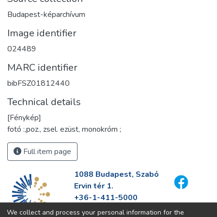
Budapest-képarchívum
Image identifier
024489
MARC identifier
bibFSZ01812440
Technical details
[Fénykép]
fotó :,poz., zsel. ezüst, monokróm ;
Full item page
1088 Budapest, Szabó
Ervin tér 1.
+36-1-411-5000
info@fszek.hu
We collect and process your personal information for the