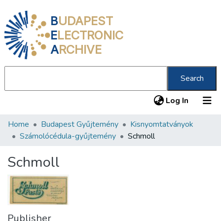
B
UDAPEST
E
LECTRONIC
A
RCHIVE
Search
(current
Log In
Home
Budapest Gyűjtemény
Kisnyomtatványok
Communities & Collections
Számolócédula-gyűjtemény
Schmoll
All of DSpace
Schmoll
Statistics
About us
Publisher