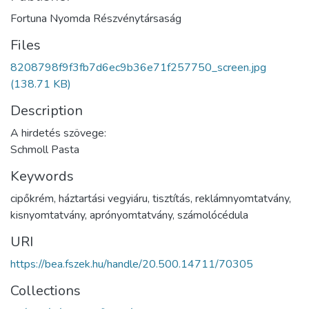
Fortuna Nyomda Részvénytársaság
Files
8208798f9f3fb7d6ec9b36e71f257750_screen.jpg
(138.71 KB)
Description
A hirdetés szövege:
Schmoll Pasta
Keywords
cipőkrém
,
háztartási vegyiáru
,
tisztítás
,
reklámnyomtatvány
,
kisnyomtatvány
,
aprónyomtatvány
,
számolócédula
URI
https://bea.fszek.hu/handle/20.500.14711/70305
Collections