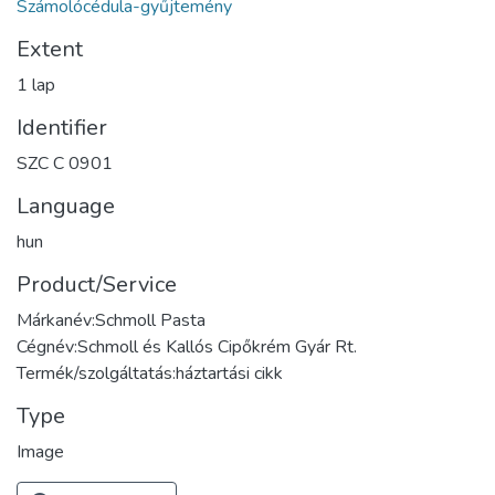
Számolócédula-gyűjtemény
Extent
1 lap
Identifier
SZC C 0901
Language
hun
Product/Service
Márkanév:Schmoll Pasta
Cégnév:Schmoll és Kallós Cipőkrém Gyár Rt.
Termék/szolgáltatás:háztartási cikk
Type
Image