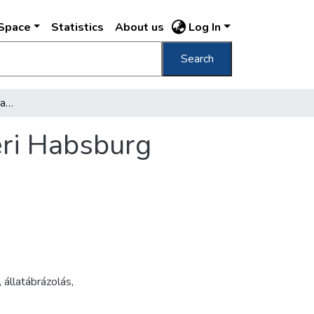
DSpace
Statistics
About us
Log In
Search
[A királyi várkert részlete a Szent György téri Habsburg kapuval]
téri Habsburg
,
állatábrázolás
,