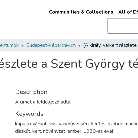
Communities & Collections
All of 
mentumok
Budapest-képarchívum
 részlete a Szent György 
Description
A címet a feldolgozó adta.
Keywords
kapu
,
kovácsolt vas
,
vasművesség
,
kerítés
,
szobor
,
madár
díszkút
,
kert
,
növényzet
,
ember
,
1930-as évek