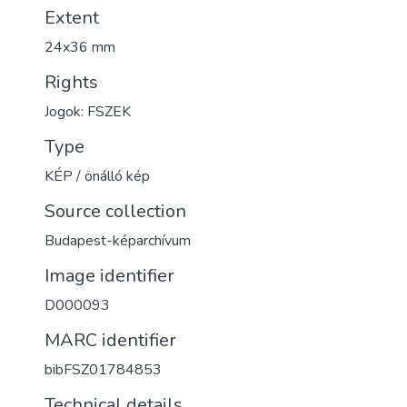
Extent
24x36 mm
Rights
Jogok: FSZEK
Type
KÉP / önálló kép
Source collection
Budapest-képarchívum
Image identifier
D000093
MARC identifier
bibFSZ01784853
Technical details