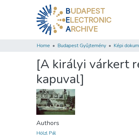
B
UDAPEST
E
LECTRONIC
A
RCHIVE
Home
Budapest Gyűjtemény
Képi doku
[A királyi várkert
kapuval]
Authors
Hölzl Pál