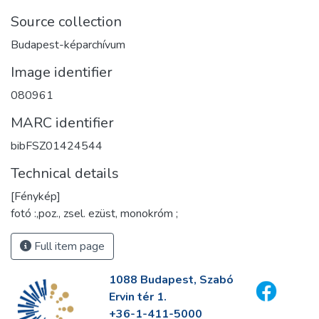
Source collection
Budapest-képarchívum
Image identifier
080961
MARC identifier
bibFSZ01424544
Technical details
[Fénykép]
fotó :,poz., zsel. ezüst, monokróm ;
Full item page
1088 Budapest, Szabó
Ervin tér 1.
+36-1-411-5000