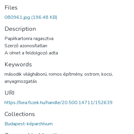
Files
080961.jpg
(196.48 KB)
Description
Papírkartonra ragasztva
Szerző azonosítatlan
A címet a feldolgozó adta
Keywords
második világháború
,
romos építmény
,
ostrom
,
kocsi
,
anyagmozgatás
URI
https://bea.fszek.hu/handle/20.500.14711/152639
Collections
Budapest-képarchívum