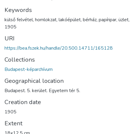
Keywords
külső felvétel
,
homlokzat
,
lakóépület
,
bérház
,
papíripar
,
üzlet
,
1905
URI
https://bea.fszek.hu/handle/20.500.14711/165128
Collections
Budapest-képarchívum
Geographical location
Budapest. 5. kerület. Egyetem tér 5.
Creation date
1905
Extent
18x12,5 cm