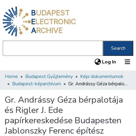
B
UDAPEST
E
LECTRONIC
A
RCHIVE
Search
(current
Log In
Home
Budapest Gyűjtemény
Képi dokumentumok
Communities & Collections
Budapest-képarchívum
Gr. Andrássy Géza bérpalotája és Rigler J. Ede papírkereskedése Budapesten Jablonszky Ferenc építész Budapesten
All of DSpace
Gr. Andrássy Géza bérpalotája
Statistics
és Rigler J. Ede
About us
papírkereskedése Budapesten
Jablonszky Ferenc építész