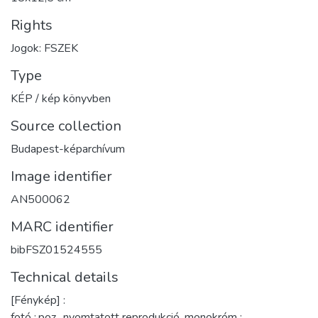
Rights
Jogok: FSZEK
Type
KÉP / kép könyvben
Source collection
Budapest-képarchívum
Image identifier
AN500062
MARC identifier
bibFSZ01524555
Technical details
[Fénykép] :
fotó :,poz., nyomtatott reprodukció, monokróm ;