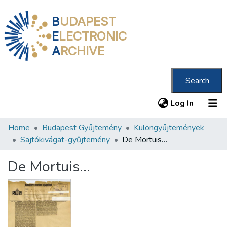
B
UDAPEST
E
LECTRONIC
A
RCHIVE
Search
(current
Log In
Home
Budapest Gyűjtemény
Különgyűjtemények
Communities & Collections
Sajtókivágat-gyűjtemény
De Mortuis…
All of DSpace
De Mortuis…
Statistics
About us