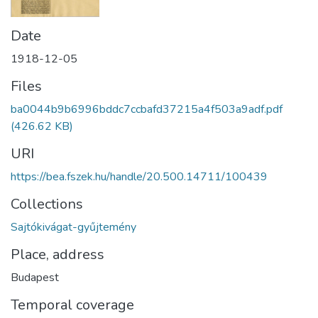
Date
1918-12-05
Files
ba0044b9b6996bddc7ccbafd37215a4f503a9adf.pdf
(426.62 KB)
URI
https://bea.fszek.hu/handle/20.500.14711/100439
Collections
Sajtókivágat-gyűjtemény
Place, address
Budapest
Temporal coverage