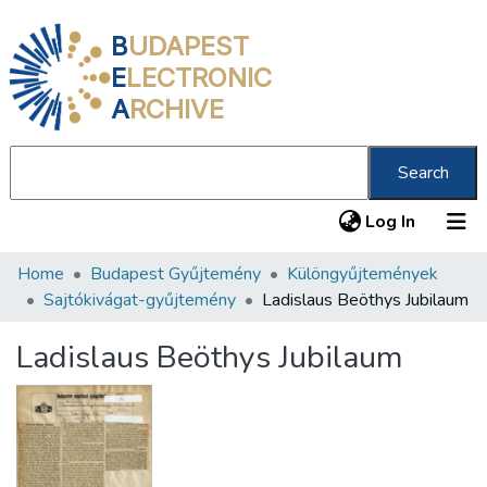
B
UDAPEST
E
LECTRONIC
A
RCHIVE
Search
(current
Log In
Home
Budapest Gyűjtemény
Különgyűjtemények
Communities & Collections
Sajtókivágat-gyűjtemény
Ladislaus Beöthys Jubilaum
All of DSpace
Ladislaus Beöthys Jubilaum
Statistics
About us