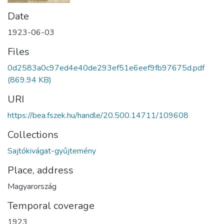
Date
1923-06-03
Files
0d2583a0c97ed4e40de293ef51e6eef9fb97675d.pdf
(869.94 KB)
URI
https://bea.fszek.hu/handle/20.500.14711/109608
Collections
Sajtókivágat-gyűjtemény
Place, address
Magyarország
Temporal coverage
1923