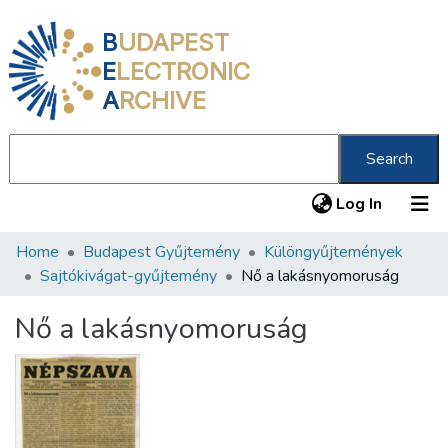
B
UDAPEST
E
LECTRONIC
A
RCHIVE
Search
(current
Log In
Home
Budapest Gyűjtemény
Különgyűjtemények
Communities & Collections
Sajtókivágat-gyűjtemény
Nő a lakásnyomoruság
All of DSpace
Nő a lakásnyomoruság
Statistics
About us