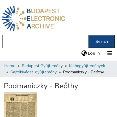
B
UDAPEST
E
LECTRONIC
A
RCHIVE
Search
(current
Log In
Home
Budapest Gyűjtemény
Különgyűjtemények
Communities & Collections
Sajtókivágat-gyűjtemény
Podmaniczky - Beőthy
All of DSpace
Podmaniczky - Beőthy
Statistics
About us