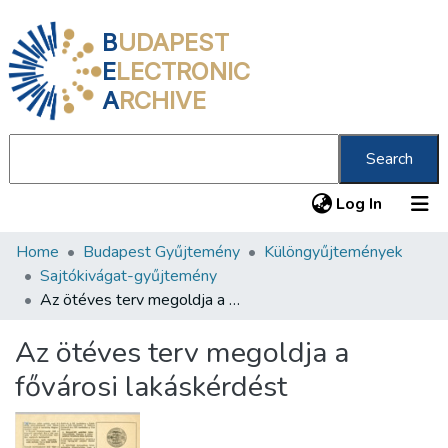
B
UDAPEST
E
LECTRONIC
A
RCHIVE
Search
(current
Log In
Home
Budapest Gyűjtemény
Különgyűjtemények
Communities & Collections
Sajtókivágat-gyűjtemény
All of DSpace
Az ötéves terv megoldja a fővárosi lakáskérdést
Statistics
Az ötéves terv megoldja a
About us
fővárosi lakáskérdést