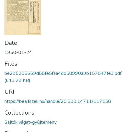
Date
1950-01-24
Files
be295205669d88fe5faa4dd58990a9b157847fe3.pdf
(613.28 KB)
URI
https://bea.fszek.hu/handle/20.500.14711/117158
Collections
Sajtókivágat-gyűjtemény