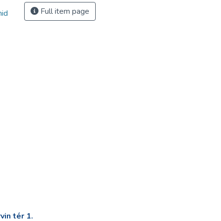
Full item page
id
in tér 1.