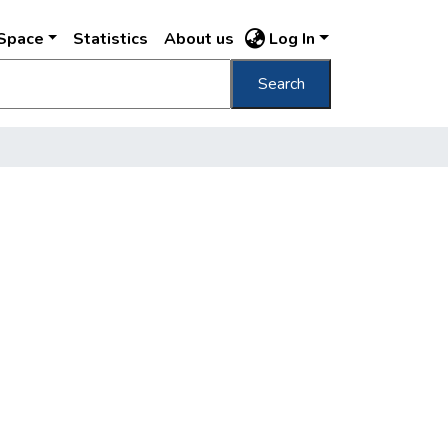
DSpace
Statistics
About us
Log In
Search