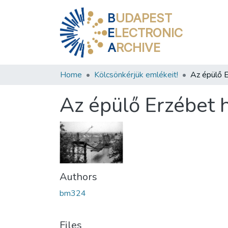
B
UDAPEST
E
LECTRONIC
A
RCHIVE
Home
Kölcsönkérjük emlékeit!
Az épülő E
Az épülő Erzébet 
Authors
bm324
Files