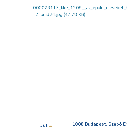
000023117_kke_1308__az_epulo_erzsebet_h
_2_bm324.jpg
(47.78 KB)
1088 Budapest, Szabó Erv