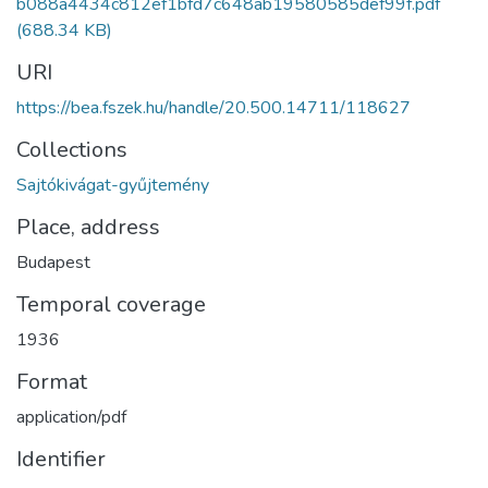
b088a4434c812ef1bfd7c648ab19580585def99f.pdf
(688.34 KB)
URI
https://bea.fszek.hu/handle/20.500.14711/118627
Collections
Sajtókivágat-gyűjtemény
Place, address
Budapest
Temporal coverage
1936
Format
application/pdf
Identifier