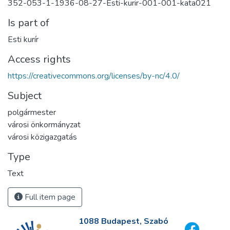
352-053-1-1936-08-27-Esti-kurir-001-001-kata021
Is part of
Esti kurír
Access rights
https://creativecommons.org/licenses/by-nc/4.0/
Subject
polgármester
városi önkormányzat
városi közigazgatás
Type
Text
Full item page
1088 Budapest, Szabó