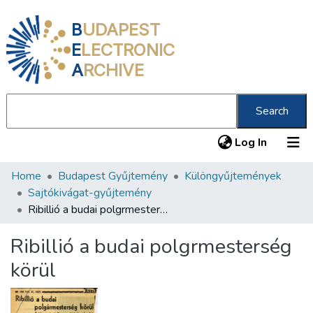
B
UDAPEST
E
LECTRONIC
A
RCHIVE
Search
(current
Log In
Home
Budapest Gyűjtemény
Különgyűjtemények
Communities & Collections
Sajtókivágat-gyűjtemény
All of DSpace
Ribillió a budai polgrmesterség körül
Statistics
Ribillió a budai polgrmesterség
About us
körül