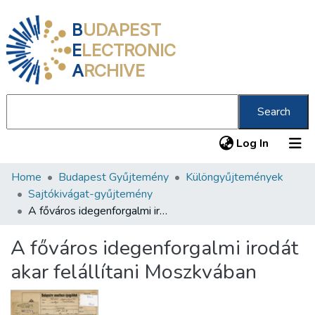
B
UDAPEST
E
LECTRONIC
A
RCHIVE
Search
(current
Log In
Home
Budapest Gyűjtemény
Különgyűjtemények
Communities & Collections
Sajtókivágat-gyűjtemény
All of DSpace
A főváros idegenforgalmi irodát akar felállítani Moszkvában
Statistics
A főváros idegenforgalmi irodát
About us
akar felállítani Moszkvában