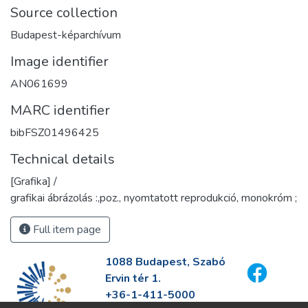
Source collection
Budapest-képarchívum
Image identifier
AN061699
MARC identifier
bibFSZ01496425
Technical details
[Grafika] /
grafikai ábrázolás :,poz., nyomtatott reprodukció, monokróm ;
Full item page
1088 Budapest, Szabó
Ervin tér 1.
+36-1-411-5000