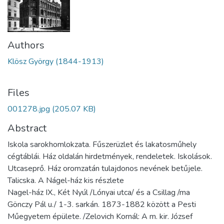
Authors
Klösz György (1844-1913)
Files
001278.jpg
(205.07 KB)
Abstract
Iskola sarokhomlokzata. Fűszerüzlet és lakatosműhely
cégtáblái. Ház oldalán hirdetmények, rendeletek. Iskolások.
Utcaseprő. Ház oromzatán tulajdonos nevének betűjele.
Talicska. A Nágel-ház kis részlete
Nagel-ház IX., Két Nyúl /Lónyai utca/ és a Csillag /ma
Gönczy Pál u./ 1-3. sarkán. 1873-1882 között a Pesti
Műegyetem épülete. /Zelovich Kornál: A m. kir. József