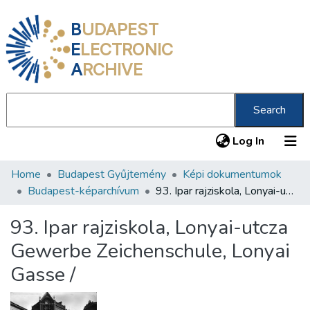
B
UDAPEST
E
LECTRONIC
A
RCHIVE
Search
(current
Log In
Home
Budapest Gyűjtemény
Képi dokumentumok
Communities & Collections
Budapest-képarchívum
93. Ipar rajziskola, Lonyai-utcza Gewerbe Zeichenschule, Lonyai Gasse /
All of DSpace
93. Ipar rajziskola, Lonyai-utcza
Statistics
Gewerbe Zeichenschule, Lonyai
About us
Gasse /