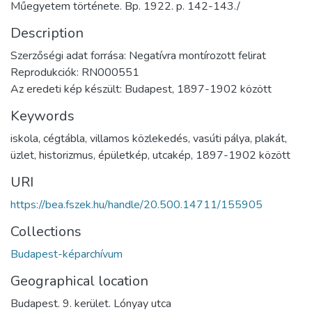
Műegyetem története. Bp. 1922. p. 142-143./
Description
Szerzőségi adat forrása: Negatívra montírozott felirat
Reprodukciók: RN000551
Az eredeti kép készült: Budapest, 1897-1902 között
Keywords
iskola
,
cégtábla
,
villamos közlekedés
,
vasúti pálya
,
plakát
,
üzlet
,
historizmus
,
épületkép
,
utcakép
,
1897-1902 között
URI
https://bea.fszek.hu/handle/20.500.14711/155905
Collections
Budapest-képarchívum
Geographical location
Budapest. 9. kerület. Lónyay utca