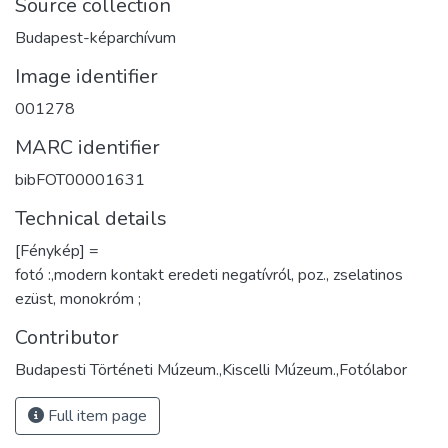
Source collection
Budapest-képarchívum
Image identifier
001278
MARC identifier
bibFOT00001631
Technical details
[Fénykép] =
fotó :,modern kontakt eredeti negatívról, poz., zselatinos
ezüst, monokróm ;
Contributor
Budapesti Történeti Múzeum.,Kiscelli Múzeum.,Fotólabor
Full item page