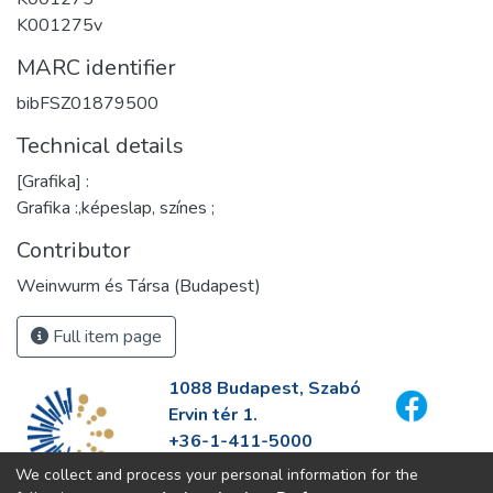
K001275v
MARC identifier
bibFSZ01879500
Technical details
[Grafika] :
Grafika :,képeslap, színes ;
Contributor
Weinwurm és Társa (Budapest)
Full item page
1088 Budapest, Szabó
Ervin tér 1.
+36-1-411-5000
info@fszek.hu
We collect and process your personal information for the