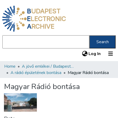
B
UDAPEST
E
LECTRONIC
A
RCHIVE
Search
(current
Log In
Home
A jövő emlékei / Budapest ma
Communities & Collections
A rádió épületének bontása
Magyar Rádió bontása
All of DSpace
Magyar Rádió bontása
Statistics
About us