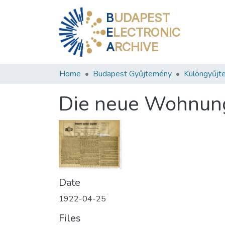
B
UDAPEST
E
LECTRONIC
A
RCHIVE
Home
Budapest Gyűjtemény
Különgyűjt
Die neue Wohnun
Date
1922-04-25
Files