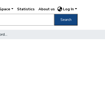
DSpace
Statistics
About us
Log In
Search
Die neue Wohnungsverordnung