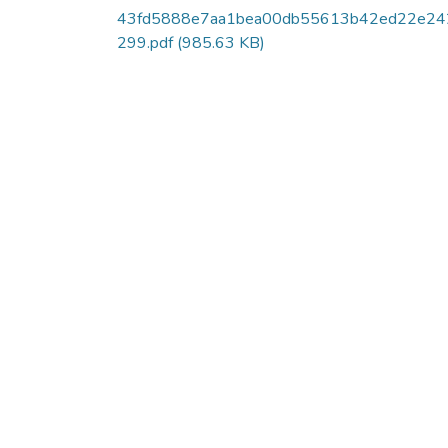
43fd5888e7aa1bea00db55613b42ed22e24
299.pdf
(985.63 KB)