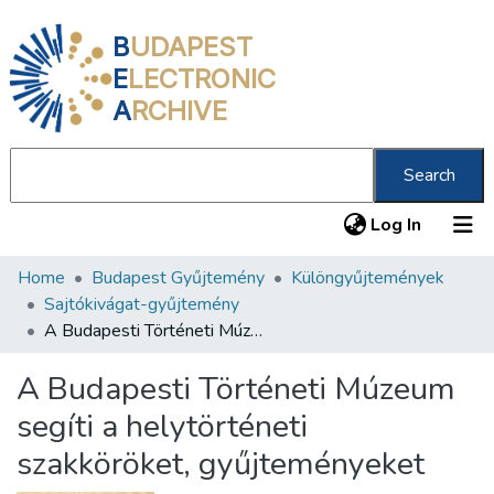
B
UDAPEST
E
LECTRONIC
A
RCHIVE
Search
(current
Log In
Home
Budapest Gyűjtemény
Különgyűjtemények
Communities & Collections
Sajtókivágat-gyűjtemény
All of DSpace
A Budapesti Történeti Múzeum segíti a helytörténeti szakköröket, gyűjteményeket
Statistics
A Budapesti Történeti Múzeum
About us
segíti a helytörténeti
szakköröket, gyűjteményeket