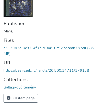
Publisher
Manz,
Files
a6139b2c-0c92-4f07-9048-0c927dcdab73.pdf
(2.81
MB)
URI
https://bea.fszek.hu/handle/20.500.14711/176138
Collections
Ballagi-gyűjtemény
Full item page