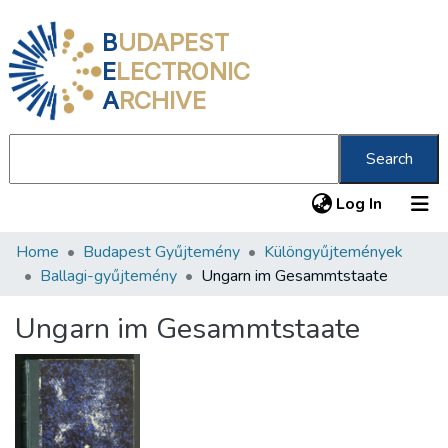
B
UDAPEST
E
LECTRONIC
A
RCHIVE
Search
(current
Log In
Home
Budapest Gyűjtemény
Különgyűjtemények
Communities & Collections
Ballagi-gyűjtemény
Ungarn im Gesammtstaate
All of DSpace
Ungarn im Gesammtstaate
Statistics
About us