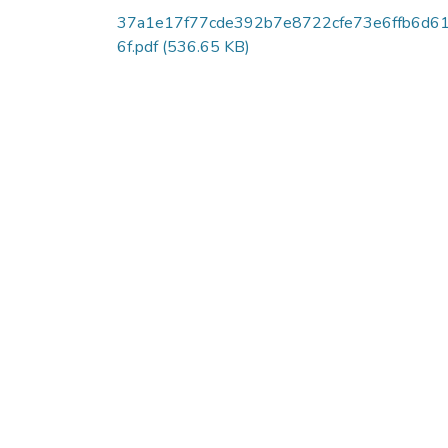
37a1e17f77cde392b7e8722cfe73e6ffb6d6
6f.pdf
(536.65 KB)