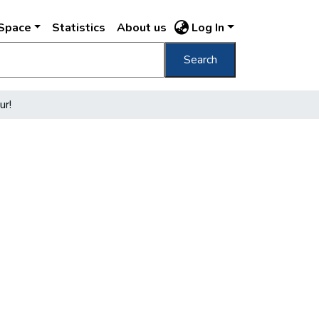
DSpace
Statistics
About us
Log In
Search
ur!