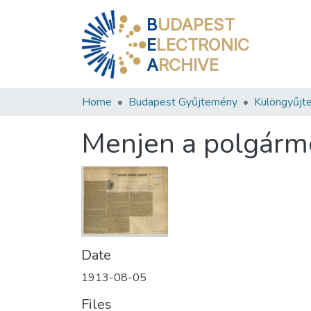
B
UDAPEST
E
LECTRONIC
A
RCHIVE
Home
Budapest Gyűjtemény
Különgyűjt
Menjen a polgárme
Date
1913-08-05
Files