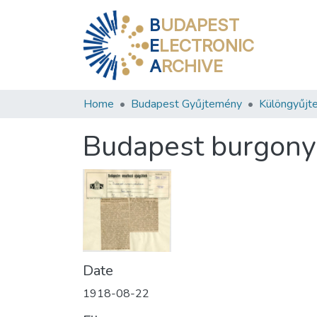
B
UDAPEST
E
LECTRONIC
A
RCHIVE
Home
Budapest Gyűjtemény
Különgyűjt
Budapest burgony
Date
1918-08-22