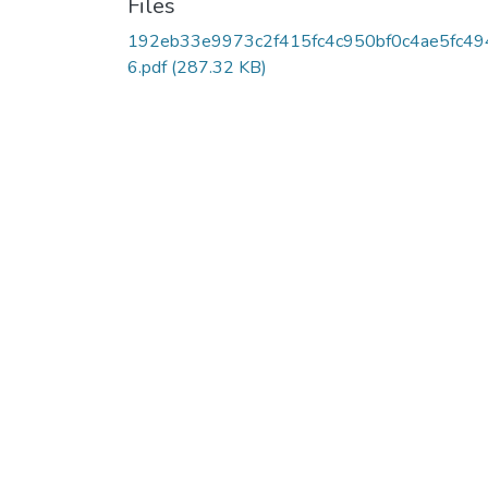
Files
192eb33e9973c2f415fc4c950bf0c4ae5fc49
6.pdf
(287.32 KB)