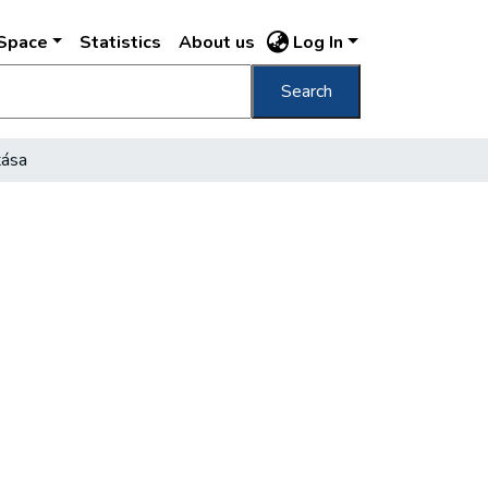
DSpace
Statistics
About us
Log In
Search
tása