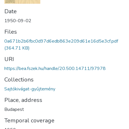
Date
1950-09-02
Files
0a671b2b6fbc0d97d6edb863e209d61e16d5e3cf.pdf
(364.71 KB)
URI
https://bea.fszek.hu/handle/20.500.14711/97978
Collections
Sajtókivágat-gyűjtemény
Place, address
Budapest
Temporal coverage