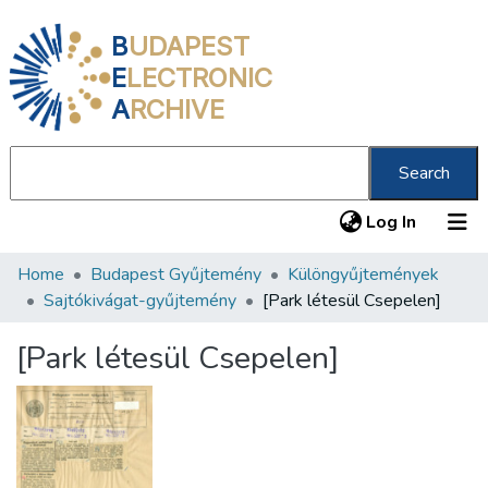
B
UDAPEST
E
LECTRONIC
A
RCHIVE
Search
(current
Log In
Home
Budapest Gyűjtemény
Különgyűjtemények
Communities & Collections
Sajtókivágat-gyűjtemény
[Park létesül Csepelen]
All of DSpace
[Park létesül Csepelen]
Statistics
About us